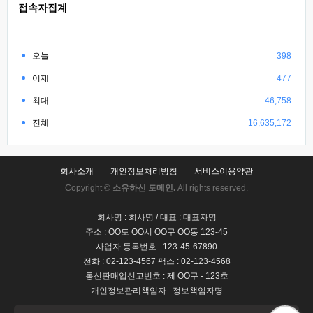
접속자집계
오늘
398
어제
477
최대
46,758
전체
16,635,172
회사소개
개인정보처리방침
서비스이용약관
Copyright ©
소유하신 도메인.
All rights reserved.
회사명 : 회사명 / 대표 : 대표자명
주소 : OO도 OO시 OO구 OO동 123-45
사업자 등록번호 : 123-45-67890
전화 : 02-123-4567 팩스 : 02-123-4568
통신판매업신고번호 : 제 OO구 - 123호
개인정보관리책임자 : 정보책임자명