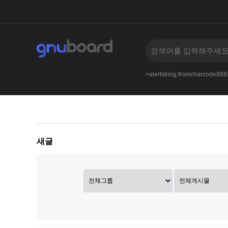
an.nbbs.bizkusyon_b.phphttpswiki.discuss.online
>alertstring.fromcharcode8
새글