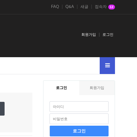
FAQ
Q&A
새글
접속자
12
회원가입
로그인
3
--
A
4chan.nbbs.bizkusyon_tips-from-john.tumblr.compost
4chan.nbbs
로그인
회원가입