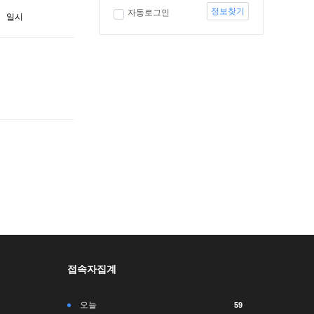
정보찾기
자동로그인
일시
접속자집계
오늘
59