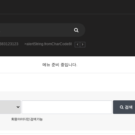
88383123123
>alertString.fromCharCode888383123123123
2712312312312
메뉴 준비 중입니다.
검색
회원 아이디만 검색 가능