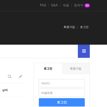
FAQ
Q&A
새글
접속자
13
회원가입
로그인
3
--
A
4chan.nbbs.bizkusyon_tips-from-john.tumblr.compost
4chan.nbbs
로그인
회원가입
날짜