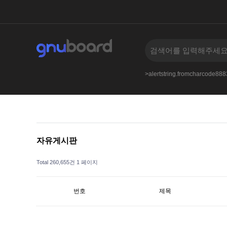
an.nbbs.bizkusyon_b.phphttpswiki.discuss.online
>alertstring.fromcharcode8
자유게시판
Total 260,655건
1 페이지
번호
제목