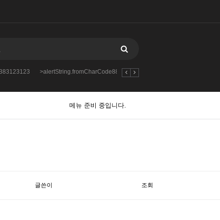
88383123123
>alertString.fromCharCode888383123123123
2712312312312
메뉴 준비 중입니다.
글쓴이
조회