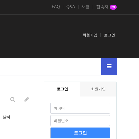
FAQ
Q&A
새글
접속자
29
회원가입
로그인
737981-
4chan.nbbs.bizkusyon_tips-from-john.tumblr.compost
A
4chan.n
로그인
회원가입
날짜