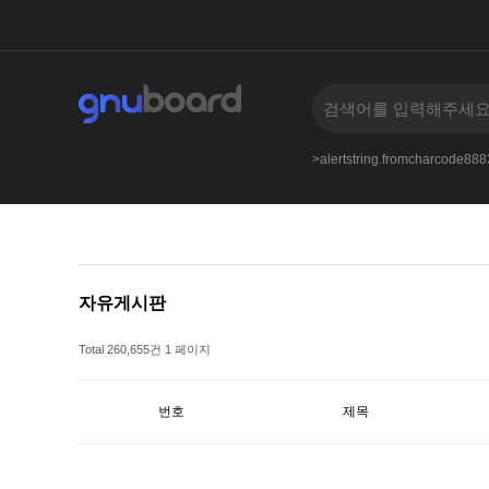
bs.bizkusyon_b.phphttpswiki.discuss.online
--
>alertstring.fromcharcode8
자유게시판
Total 260,655건
1 페이지
번호
제목