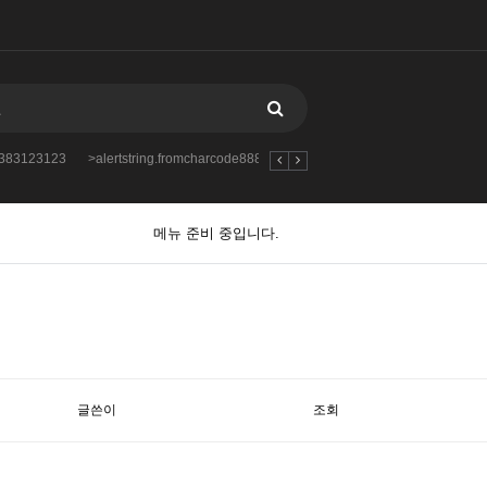
88383123123
>alertstring.fromcharcode888383123123123
-var_dumpmd5349
메뉴 준비 중입니다.
글쓴이
조회