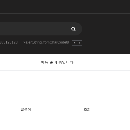
88383123123
>alertString.fromCharCode888383123123123
2712312312312
메뉴 준비 중입니다.
글쓴이
조회