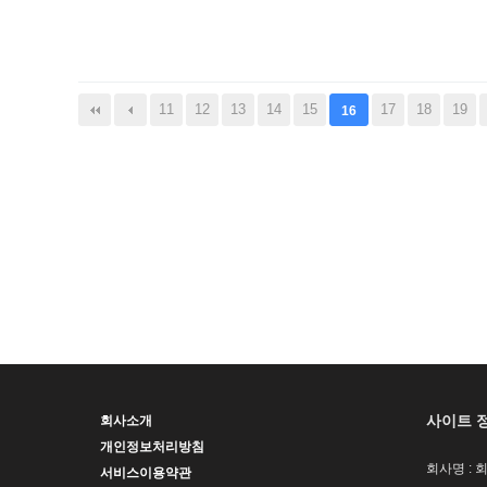
음
맨끝
11
12
13
14
15
17
18
19
16
사이트 
회사소개
개인정보처리방침
회사명 : 
서비스이용약관