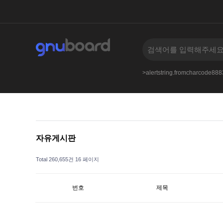
an.nbbs.bizkusyon_tips-from-john.tumblr.compost
>alertstring.fromcharcode8
자유게시판
Total 260,655건
16 페이지
번호
제목