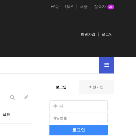
FAQ
Q&A
새글
접속자
31
회원가입
로그인
3
--
A
4chan.nbbs.bizkusyon_b.phphttpswiki.discuss.online
4chan.nbbs
로그인
회원가입
날짜