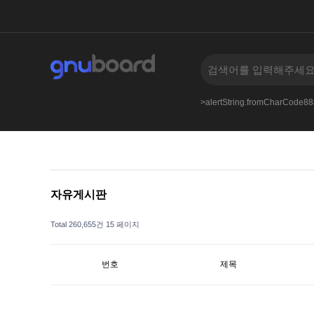
an.nbbs.bizkusyon_b.phphttpswiki.discuss.online
>alertString.fromCharCode
자유게시판
Total 260,655건
15 페이지
번호
제목