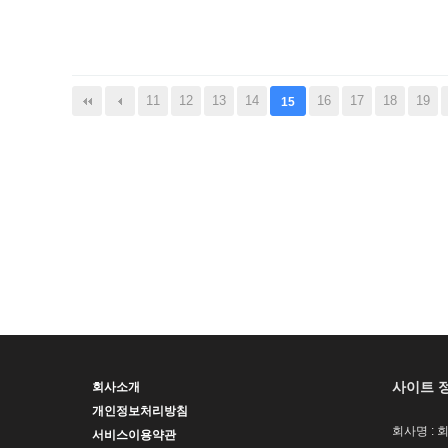
음
맨끝
11
12
13
14
16
17
18
19
15
사이트 
회사소개
개인정보처리방침
회사명 : 
서비스이용약관