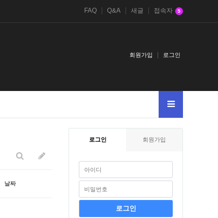
FAQ
Q&A
새글
접속자
5
회원가입
로그인
usyon_tips-from-john.tumblr.compost
A
--
27123123123123
4chan.nbb
로그인
회원가입
날짜