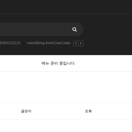
888383123123
>alertString.fromCharCode888383123123123
4chan.nbbs.bizk
메뉴 준비 중입니다.
글쓴이
조회