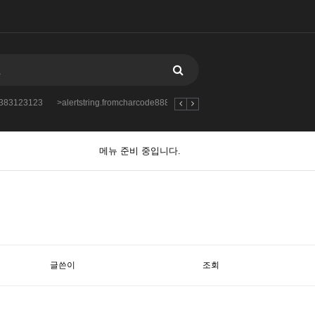
88383123123
>alertstring.fromcharcode888383123123123
-var_dumpmd5349
메뉴 준비 중입니다.
글쓴이
조회