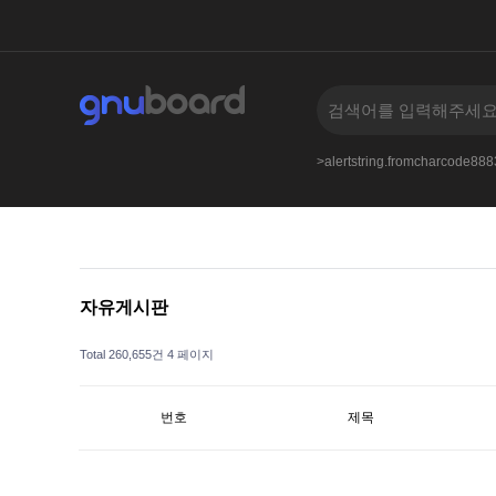
bs.bizkusyon_b.phphttpswiki.discuss.online
--
>alertstring.fromcharcode8
자유게시판
Total 260,655건
4 페이지
번호
제목