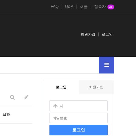
FAQ
Q&A
새글
접속자
31
회원가입
로그인
737981-
4chan.nbbs.bizkusyon_tips-from-john.tumblr.compost
A
4chan.n
로그인
회원가입
날짜