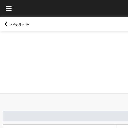
자유게시판
처음
이전
다음
맨끝