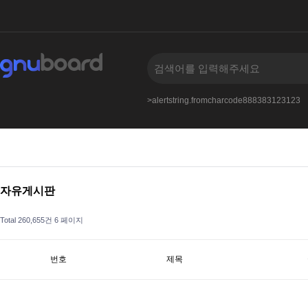
from-john.tumblr.compost
A
--
>alertstring.fromcharcode888383123123
자유게시판
Total 260,655건
6 페이지
번호
제목