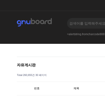
bs.bizkusyon_b.phphttpswiki.discuss.online
--
>alertstring.fromcharcode8
자유게시판
Total 260,655건
30 페이지
번호
제목