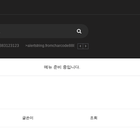
88383123123
>alertstring.fromcharcode888383123123123
-var_dumpmd5349
메뉴 준비 중입니다.
글쓴이
조회