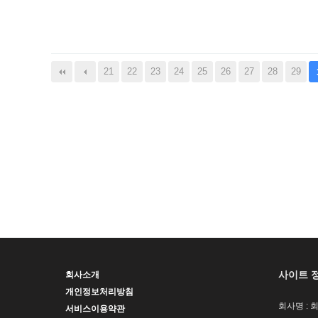
음
맨끝
21
22
23
24
25
26
27
28
29
사이트 
회사소개
개인정보처리방침
회사명 : 
서비스이용약관