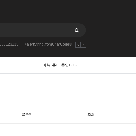
88383123123
>alertString.fromCharCode888383123123123
2712312312312
메뉴 준비 중입니다.
글쓴이
조회