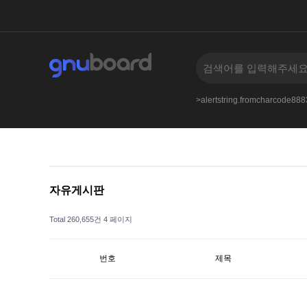
an.nbbs.bizkusyon_b.phphttpswiki.discuss.online
>alertstring.fromcharcode8
자유게시판
Total 260,655건
4 페이지
번호
제목