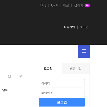
FAQ
Q&A
새글
접속자
10
회원가입
로그인
3
--
A
4chan.nbbs.bizkusyon_tips-from-john.tumblr.compost
4chan.nbbs
로그인
회원가입
날짜