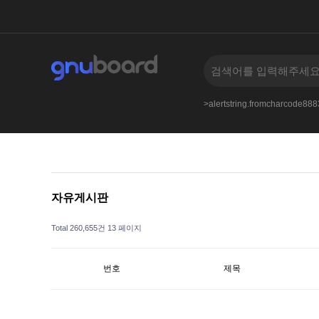
bs.bizkusyon_b.phphttpswiki.discuss.online
--
>alertstring.fromcharcode8
자유게시판
Total 260,655건
13 페이지
번호
제목