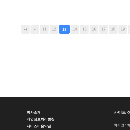
음
맨끝
11
12
14
15
16
17
18
19
13
사이트 
회사소개
개인정보처리방침
회사명 : 
서비스이용약관