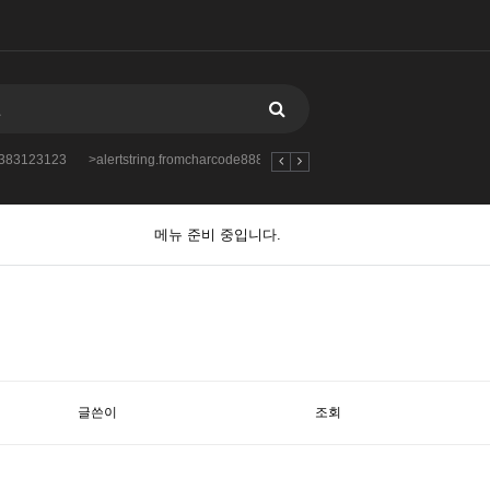
88383123123
>alertstring.fromcharcode888383123123123
-var_dumpmd5349
메뉴 준비 중입니다.
글쓴이
조회