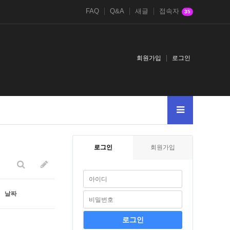
FAQ
Q&A
새글
접속자
35
회원가입
로그인
737981-
4chan.nbbs.bizkusyon_tips-from-john.tumblr.compost
A
4chan.n
로그인
회원가입
날짜