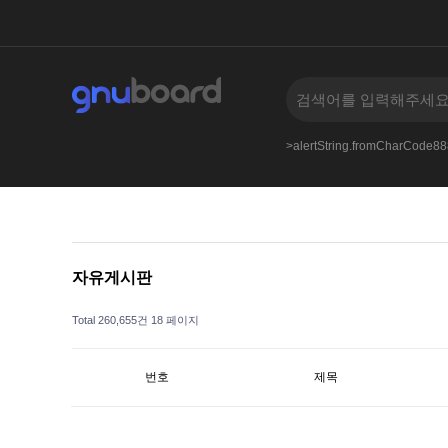
scuss.online
--
-var_dumpmd5349737981-
>alertString.fromCharCode
자유게시판
Total 260,655건
18 페이지
번호
제목