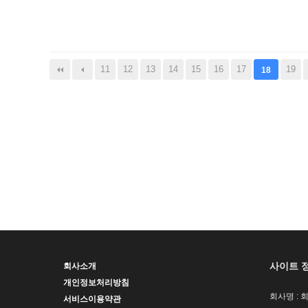
음
맨끝
11
12
13
14
15
16
17
19
18
사이트 
회사소개
개인정보처리방침
회사명 : 
서비스이용약관