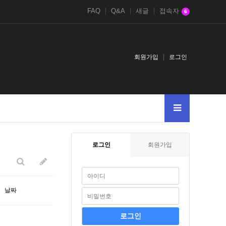
FAQ
Q&A
새글
접속자
6
회원가입
로그인
usyon_tips-from-john.tumblr.compost
A
4chan.nbbs.bizkusyon_b.phphttpswik
로그인
회원가입
날짜