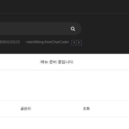
888383123123
>alertString.fromCharCode888383123123123
4chan.nbbs.bizk
메뉴 준비 중입니다.
글쓴이
조회